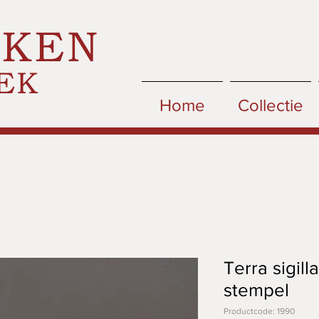
CKEN
EK
Home
Collectie
Terra sigill
stempel
Productcode: 1990