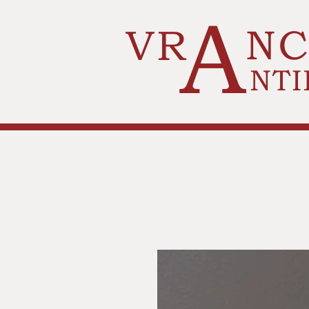
A
VR
N
NTI