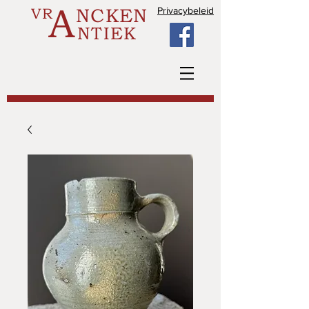
A
VR
NCKEN
Privacybeleid
NTIEK