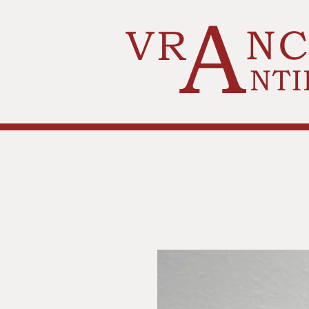
A
VR
N
NTI