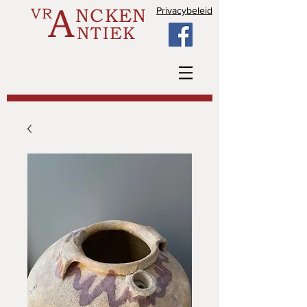
A
VR
NCKEN
Privacybeleid
NTIEK