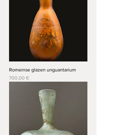
Romeinse glazen unguantarium
Prix
700,00 €