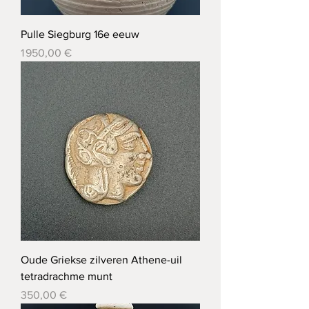
Pulle Siegburg 16e eeuw
Prix
1 950,00 €
Oude Griekse zilveren Athene-uil
tetradrachme munt
Prix
350,00 €