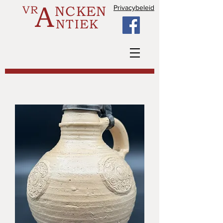
A
VR
NCKEN
Privacybeleid
NTIEK