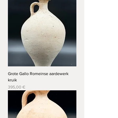
Grote Gallo Romeinse aardewerk
kruik
Prix
395,00 €