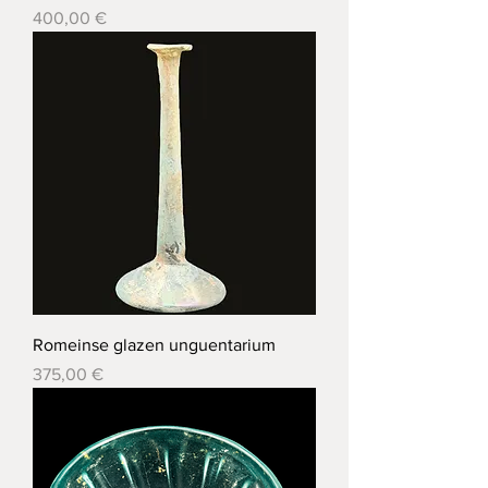
Prix
400,00 €
Romeinse glazen unguentarium
Prix
375,00 €