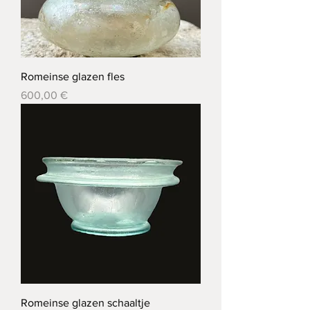
Romeinse glazen fles
Prix
600,00 €
Romeinse glazen schaaltje