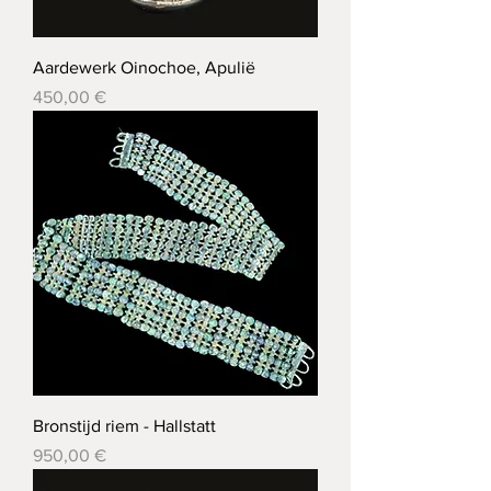
Aardewerk Oinochoe, Apulië
Prix
450,00 €
Bronstijd riem - Hallstatt
Prix
950,00 €