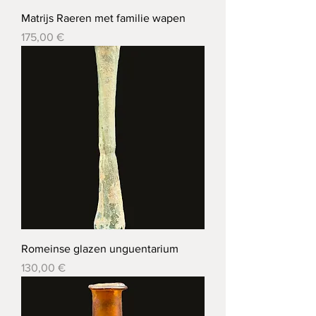
Matrijs Raeren met familie wapen
Prix
175,00 €
Romeinse glazen unguentarium
Prix
130,00 €