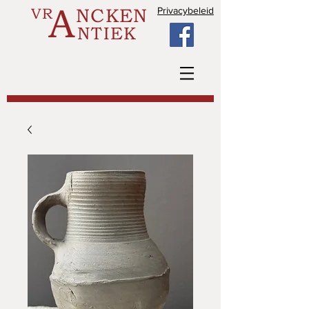
A
VR
NCKEN
Privacybeleid
NTIEK