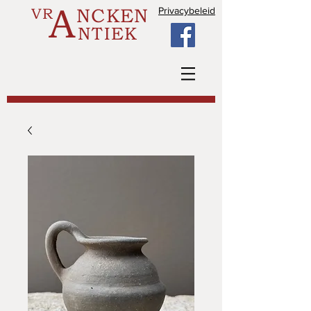
A
VR
NCKEN
Privacybeleid
NTIEK