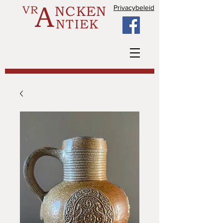
A
VR
NCKEN
Privacybeleid
NTIEK