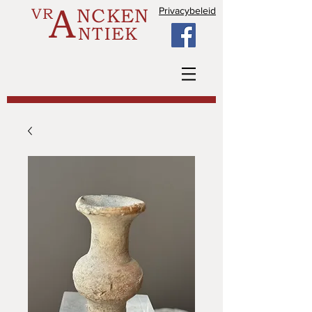
A
VR
NCKEN
Privacybeleid
NTIEK