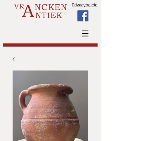
A
VR
NCKEN
Privacybeleid
NTIEK