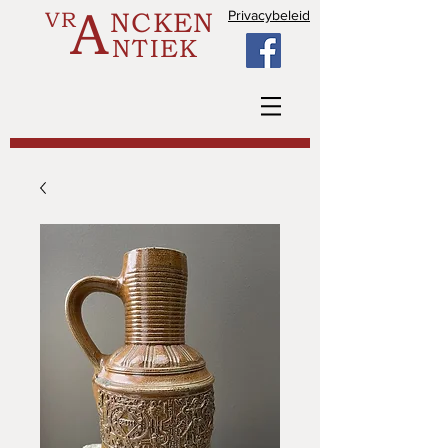
A
VR
NCKEN
Privacybeleid
NTIEK