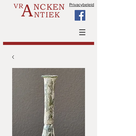
A
VR
NCKEN
Privacybeleid
NTIEK