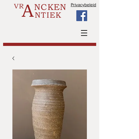
A
VR
NCKEN
Privacybeleid
NTIEK