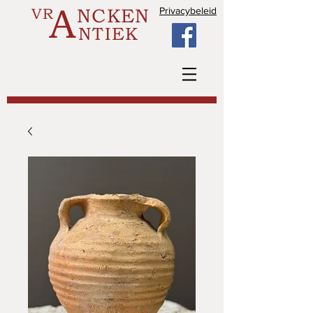
A
VR
NCKEN
Privacybeleid
NTIEK