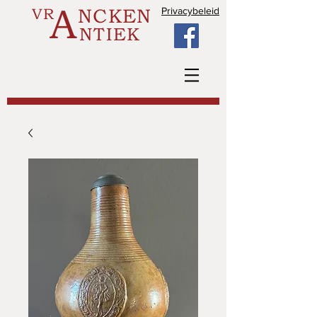
A
VR
NCKEN
Privacybeleid
NTIEK