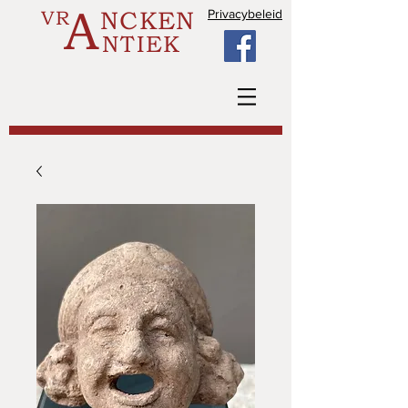
A
VR
NCKEN
Privacybeleid
NTIEK