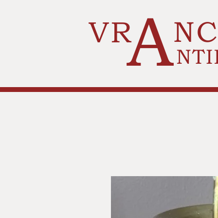
A
VR
N
NTI