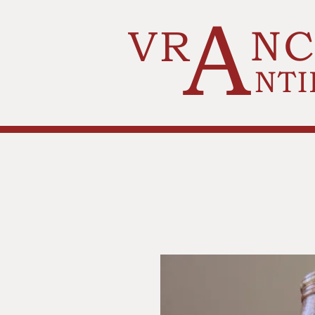
A
VR
N
NTI