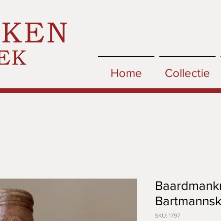
CKEN
EK
Home
Collectie
Baardmankru
Bartmannsk
SKU: 1797