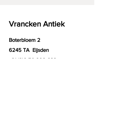
Vrancken Antiek
Boterbloem 2
6245 TA Eijsden
+31 (0)6 50 222 632
vranckenantiek@gmail.com