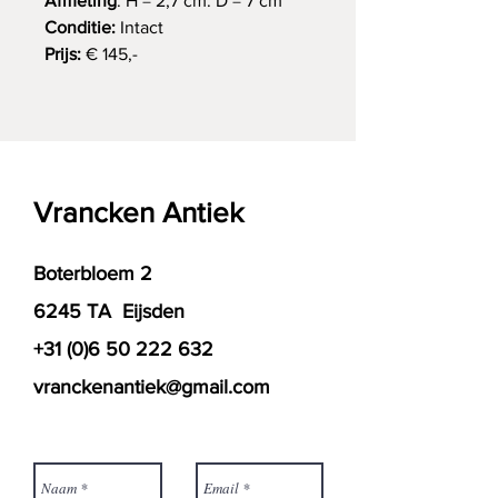
Afmeting
: H = 2,7 cm. D = 7 cm
Conditie:
Intact
Prijs:
€ 145,-
Vrancken Antiek
Boterbloem 2
6245 TA Eijsden
+31 (0)6 50 222 632
vranckenantiek@gmail.com