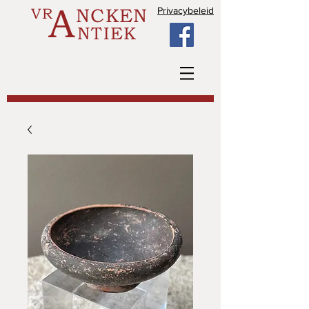
A
VR
NCKEN
Privacybeleid
NTIEK