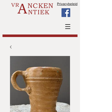
A
VR
NCKEN
Privacybeleid
NTIEK