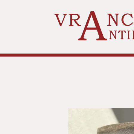
A
VR
N
NTI