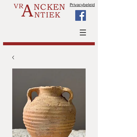
A
VR
NCKEN
Privacybeleid
NTIEK