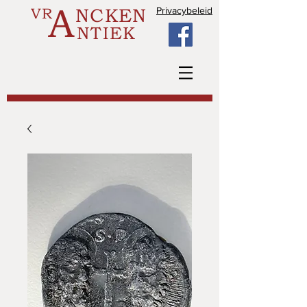
A
VR
NCKEN
Privacybeleid
NTIEK