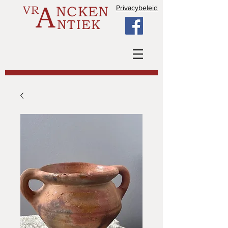
A
VR
NCKEN
Privacybeleid
NTIEK