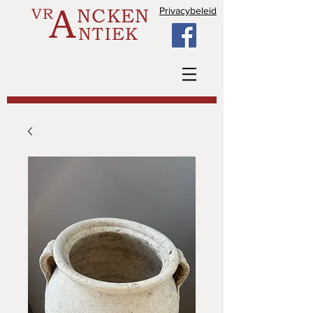
A
VR
NCKEN
Privacybeleid
NTIEK