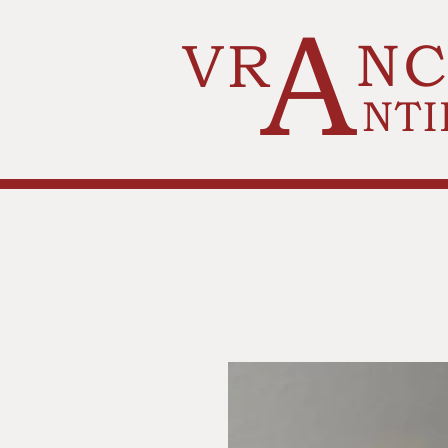
A
VR
N
NTI